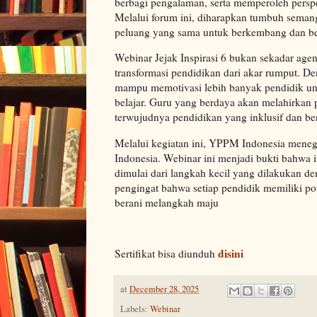
berbagi pengalaman, serta memperoleh persp
Melalui forum ini, diharapkan tumbuh semang
peluang yang sama untuk berkembang dan ber
Webinar Jejak Inspirasi 6 bukan sekadar agen
transformasi pendidikan dari akar rumput. De
mampu memotivasi lebih banyak pendidik un
belajar. Guru yang berdaya akan melahirkan
terwujudnya pendidikan yang inklusif dan be
Melalui kegiatan ini, YPPM Indonesia mene
Indonesia. Webinar ini menjadi bukti bahwa in
dimulai dari langkah kecil yang dilakukan de
pengingat bahwa setiap pendidik memiliki pote
berani melangkah maju
disini
Sertifikat bisa diunduh
at
December 28, 2025
Labels:
Webinar