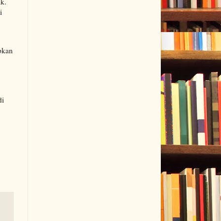
k.
i
apkan
di